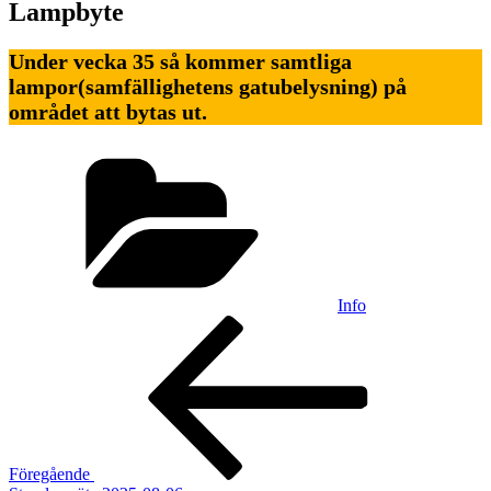
Lampbyte
Under vecka 35 så kommer samtliga
lampor(samfällighetens gatubelysning) på
området att bytas ut.
Kategorier
Info
Inläggsnavigering
Föregående
inlägg
Föregående