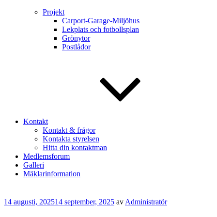
Projekt
Carport-Garage-Miljöhus
Lekplats och fotbollsplan
Grönytor
Postlådor
Kontakt
Kontakt & frågor
Kontakta styrelsen
Hitta din kontaktman
Medlemsforum
Galleri
Mäklarinformation
Publicerat
14 augusti, 2025
14 september, 2025
av
Administratör