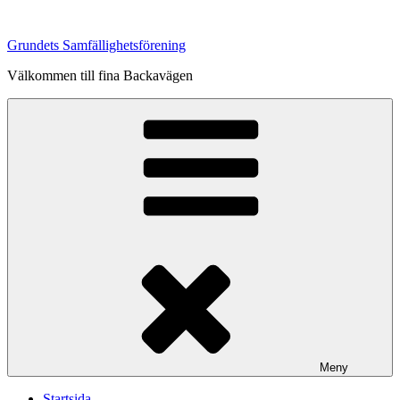
Hoppa
till
Grundets Samfällighetsförening
innehåll
Välkommen till fina Backavägen
Meny
Startsida