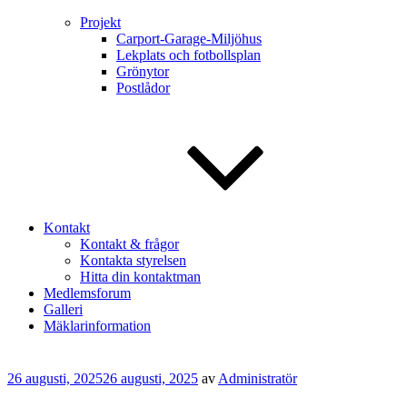
Projekt
Carport-Garage-Miljöhus
Lekplats och fotbollsplan
Grönytor
Postlådor
Kontakt
Kontakt & frågor
Kontakta styrelsen
Hitta din kontaktman
Medlemsforum
Galleri
Mäklarinformation
Publicerat
26 augusti, 2025
26 augusti, 2025
av
Administratör