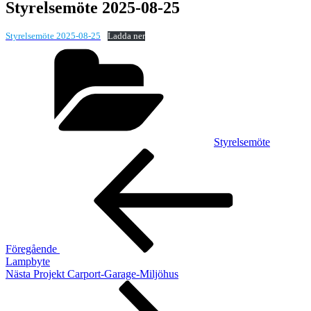
Styrelsemöte 2025-08-25
Styrelsemöte 2025-08-25
Ladda ner
Kategorier
Styrelsemöte
Inläggsnavigering
Föregående
inlägg
Föregående
Lampbyte
Nästa
Nästa
Projekt Carport-Garage-Miljöhus
inlägg