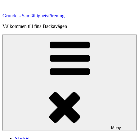
Hoppa
till
Grundets Samfällighetsförening
innehåll
Välkommen till fina Backavägen
Meny
Startsida