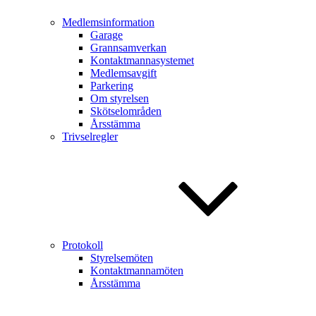
Medlemsinformation
Garage
Grannsamverkan
Kontaktmannasystemet
Medlemsavgift
Parkering
Om styrelsen
Skötselområden
Årsstämma
Trivselregler
Protokoll
Styrelsemöten
Kontaktmannamöten
Årsstämma