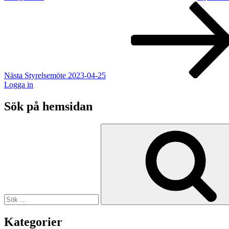
Nästa
inlägg
Nästa
Styrelsemöte 2023-04-25
Logga in
Sök på hemsidan
Sök
efter:
Kategorier