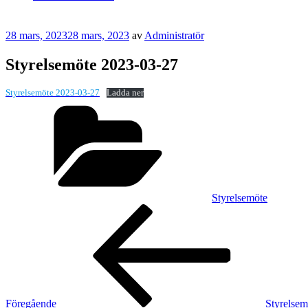
Publicerat
28 mars, 2023
28 mars, 2023
av
Administratör
Styrelsemöte 2023-03-27
Styrelsemöte 2023-03-27
Ladda ner
Kategorier
Styrelsemöte
Inläggsnavigering
Föregående
inlägg
Föregående
Styrelse