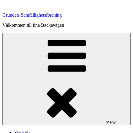
Hoppa
till
Grundets Samfällighetsförening
innehåll
Välkommen till fina Backavägen
Meny
Startsida