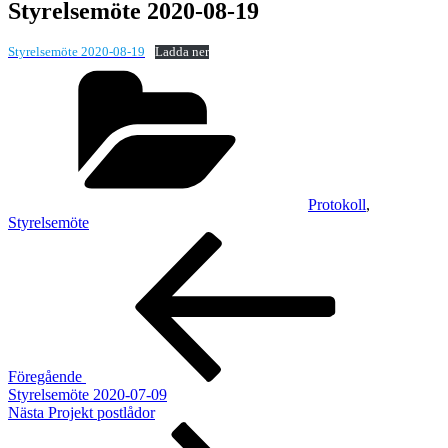
Styrelsemöte 2020-08-19
Styrelsemöte 2020-08-19
Ladda ner
Kategorier
Protokoll
,
Styrelsemöte
Inläggsnavigering
Föregående
inlägg
Föregående
Styrelsemöte 2020-07-09
Nästa
Nästa
Projekt postlådor
inlägg