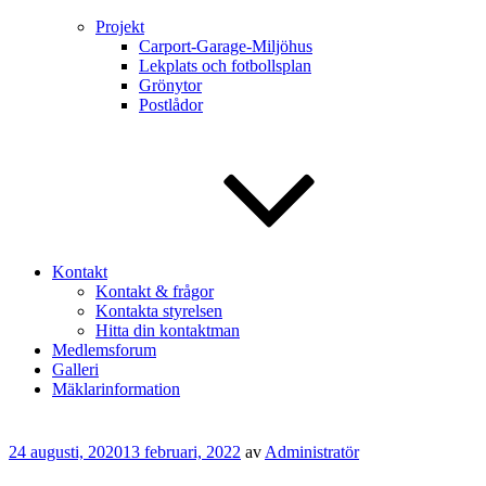
Projekt
Carport-Garage-Miljöhus
Lekplats och fotbollsplan
Grönytor
Postlådor
Kontakt
Kontakt & frågor
Kontakta styrelsen
Hitta din kontaktman
Medlemsforum
Galleri
Mäklarinformation
Publicerat
24 augusti, 2020
13 februari, 2022
av
Administratör